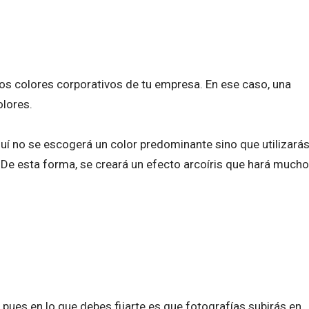
 los colores corporativos de tu empresa. En ese caso, una
olores.
quí no se escogerá un color predominante sino que utilizará
 De esta forma, se creará un efecto arcoíris que hará mucho
pues en lo que debes fijarte es que fotografías subirás en