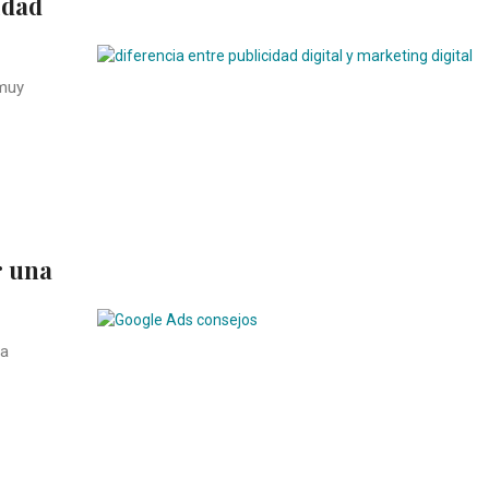
idad
 muy
r una
da