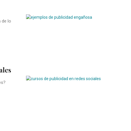
 de lo
ales
es?