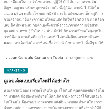
หมายพิเศษในการนำโชคลาภมาสู่ผู้ใช้ มักได้มาจากความฝัน
สัญชาตญาณ หรือเหตุการณ์รอบตัว ซึ่งผู้ใช้งานจะนำไปใช้เป็น
แนวทางในการเสี่ยงโชคอย่างมีสติ ประโยชน์ของเลขเด็ดอยู่ที่การ
ช่วยสร้างสมาธิและความมั่นใจก่อนตัดสินใจเลือกตัวเลข การเลือก
เลขเด็ดที่เหมาะสมกับตัวเองจึงควรพิจารณาจากความเชื่อส่วน
บุคคลและความรู้สึกในขณะนั้น เพื่อให้เกิดความพึงพอใจสูงสุดใน
การใช้งาน เลขเด็ดคืออะไร และทำไมคนถึงนิยมเสาะหาตัวเลข
มงคล เลขเด็ดคือตัวเลขที่คนเชื่อว่าจะนำโชคลาภหรือสิ่งดีๆ มาให้
...
Juan Gonzalo Centurion Tapia
By
10 agosto, 2026
MARKETING
ดูเลขเด็ดแบบเรียลไทม์ได้อย่างไร
หวยสดวันนี้ ออกรางวัลเร็วทันใจ ดูผลได้ทันที คุณเคยสงสัยหรือไม่
ว่า หวยสด คือช่องทางที่ช่วยให้คุณติดตามผลรางวัลได้แบบเรียล
ไทม์โดยไม่ต้องรอประกาศจากแหล่งอื่น? หวยสดทำงานโดยการ
ถ่ายทอดสัญญาณการออกรางวัลโดยตรงจากสถานที่จริง ทำให้ผู้