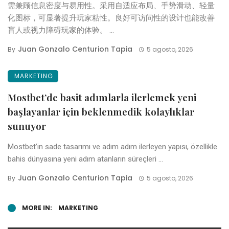
需兼顾信息密度与易用性。采用自适应布局、手势滑动、轻量
化图标，可显著提升玩家粘性。良好可访问性的设计也能改善
盲人或视力障碍玩家的体验。 ...
Juan Gonzalo Centurion Tapia
By
5 agosto, 2026
MARKETING
Mostbet’de basit adımlarla ilerlemek yeni
başlayanlar için beklenmedik kolaylıklar
sunuyor
Mostbet’in sade tasarımı ve adım adım ilerleyen yapısı, özellikle
bahis dünyasına yeni adım atanların süreçleri ...
Juan Gonzalo Centurion Tapia
By
5 agosto, 2026
MORE IN:
MARKETING