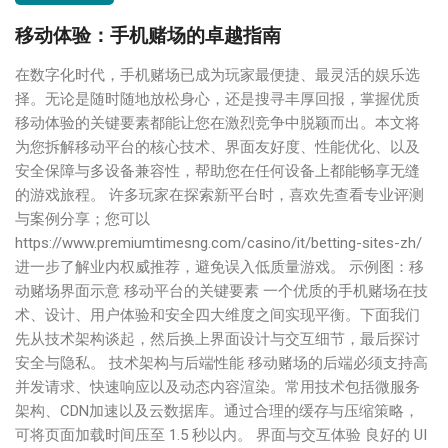
移动体验：手机赌场的卓越指南
在数字化时代，手机赌场已成为玩家最便捷、最灵活的娱乐选
择。无论是随时随地放松身心，还是搜寻丰厚回报，掌握优质
移动体验的关键要素都能让您在激烈竞争中脱颖而出。本文将
为您拆解移动平台的核心技术、界面友好度、性能优化、以及
安全保障与多设备兼容性，帮助您在任何设备上都能畅享无缝
的游戏旅程。 许多玩家在探索新平台时，喜欢先查看专业评测
与案例分享；您可以
https://www.premiumtimesng.com/casino/it/betting-sites-zh/
进一步了解业内权威推荐，避免误入低质量游戏。 示例图：移
动赌场界面示意 移动平台的关键要素 一个优质的手机赌场在技
术、设计、用户体验和安全四大维度之间实现平衡。下面我们
先从技术架构谈起，然后换上界面设计与交互细节，最后探讨
安全与隐私。 技术架构与后端性能 移动赌场的后端必须支持高
并发请求、快速响应以及动态内容渲染。常用技术包括微服务
架构、CDN加速以及云数据库。通过合理的缓存与压缩策略，
可将页面加载时间压至 1.5 秒以内。 界面与交互体验 良好的 UI