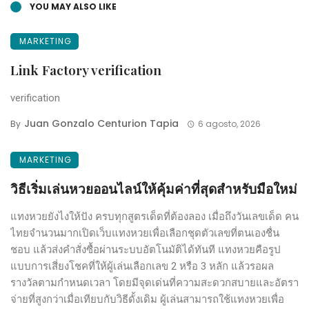
YOU MAY ALSO LIKE
MARKETING
Link Factory verification
verification
Juan Gonzalo Centurion Tapia
By
6 agosto, 2026
MARKETING
วิธีเริ่มเล่นหวยออนไลน์ให้คุ้มค่าที่สุดสำหรับมือใหม่
แทงหวยยังไงให้ปัง ครบทุกสูตรเด็ดที่ต้องลอง เมื่อถึงวันเลขเด็ด คน
ไทยจำนวนมากเปิดเว็บแทงหวยเพื่อเลือกชุดตัวเลขที่ตนเองชื่น
ชอบ แล้วส่งคำสั่งซื้อผ่านระบบอัตโนมัติได้ทันที แทงหวยคือรูป
แบบการเสี่ยงโชคที่ให้ผู้เล่นเลือกเลข 2 หรือ 3 หลัก แล้วรอผล
รางวัลตามกำหนดเวลา โดยมีจุดเด่นที่ความสะดวกสบายและอัตรา
จ่ายที่สูงกว่าเมื่อเทียบกับวิธีดั้งเดิม ผู้เล่นสามารถใช้แทงหวยเพื่อ