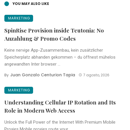
YOU MAY ALSO LIKE
MARKETING
SpinRise Provision inside Teutonia: No
Anzahlung & Promo Codes
Keine nervige App-Zusammenbau, kein zusätzlicher
Speicherplatz abhanden gekommen – du öffnest mühelos
angewandten Inter browser ...
Juan Gonzalo Centurion Tapia
By
7 agosto, 2026
MARKETING
Understanding Cellular IP Rotation and Its
Role in Modern Web Access
Unlock the Full Power of the Internet With Premium Mobile
Proxies Mobile proxies route your ...