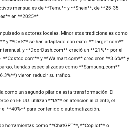
activos mensuales de **Temu** y **Shein**, de **25-35
nes** en **2025**.
impulsado a actores locales. Minoristas tradicionales como
** y **CVS** se han adaptado con éxito. **Target.com**
interanual, y **DoorDash.com** creció un **21%** por el
ne. **Costco.com** y **Walmart.com** crecieron **3.6%** y
mbargo, tiendas especializadas como **Samsung.com**
.3%**) vieron reducir su tráfico.
lida como un segundo pilar de esta transformación. El
en EE.UU. utilizan **IA** en atención al cliente, el
y el **40%** para contenido o automatización.
sde herramientas como **ChatGPT**, **Copilot** o