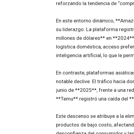
reforzando la tendencia de “compra
En este entorno dinámico, **Amaz
su liderazgo. La plataforma regis
millones de dólares** en **2024**.
logística doméstica, acceso prefer
inteligencia artificial, lo que le p
En contraste, plataformas asiáti
notable declive. El tráfico hacia 
junio de **2025**, frente a una r
**Temu** registró una caída del *
Este descenso se atribuye a la eli
productos de bajo costo, afectand
desconfianza del consumidor y las