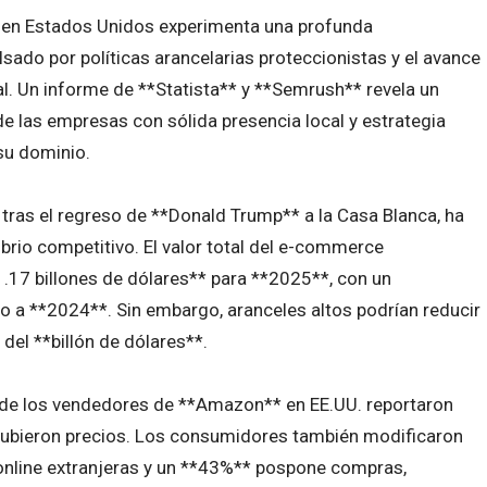
o en Estados Unidos experimenta una profunda
ado por políticas arancelarias proteccionistas y el avance
cial. Un informe de **Statista** y **Semrush** revela un
las empresas con sólida presencia local y estrategia
su dominio.
 tras el regreso de **Donald Trump** a la Casa Blanca, ha
brio competitivo. El valor total del e-commerce
.17 billones de dólares** para **2025**, con un
o a **2024**. Sin embargo, aranceles altos podrían reducir
el **billón de dólares**.
* de los vendedores de **Amazon** en EE.UU. reportaron
subieron precios. Los consumidores también modificaron
 online extranjeras y un **43%** pospone compras,