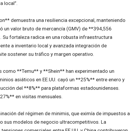
 local”.
on** demuestra una resiliencia excepcional, manteniendo
tró un valor bruto de mercancía (GMV) de **394,556
 Su fortaleza radica en una robusta infraestructura
ente a inventario local y avanzada integración de
ermite sostener su tráfico y margen operativo.
cas como **Temu** y **Shein** han experimentado un
dominios asiáticos en EE.UU. cayó un **25%** entre enero y
educción del **8%** para plataformas estadounidenses.
*27%** en visitas mensuales.
minación del régimen de minimis, que eximía de impuestos a
o sus modelos de negocio ultracompetitivos. La
 tensiones comerciales entre EE.UU. y China contribuyeron