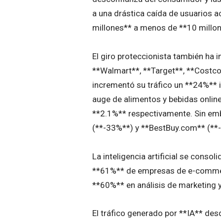
a una drástica caída de usuarios 
millones** a menos de **10 millo
El giro proteccionista también ha 
**Walmart**, **Target**, **Costco
incrementó su tráfico un **24%** 
auge de alimentos y bebidas onli
**2.1%** respectivamente. Sin e
(**-33%**) y **BestBuy.com** (**-6
La inteligencia artificial se conso
**61%** de empresas de e-commerce 
**60%** en análisis de marketing 
El tráfico generado por **IA** de