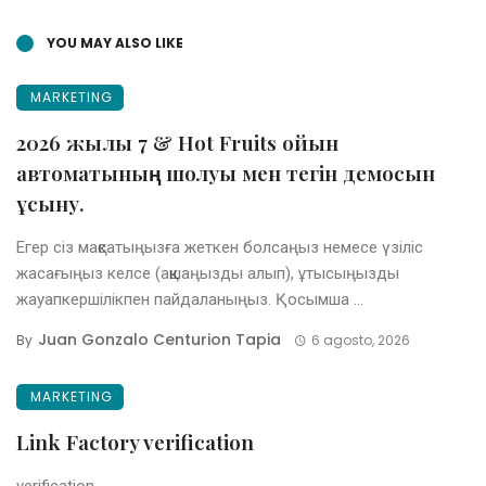
YOU MAY ALSO LIKE
MARKETING
2026 жылы 7 & Hot Fruits ойын
автоматының шолуы мен тегін демосын
ұсыну.
Егер сіз мақсатыңызға жеткен болсаңыз немесе үзіліс
жасағыңыз келсе (ақшаңызды алып), ұтысыңызды
жауапкершілікпен пайдаланыңыз. Қосымша ...
Juan Gonzalo Centurion Tapia
By
6 agosto, 2026
MARKETING
Link Factory verification