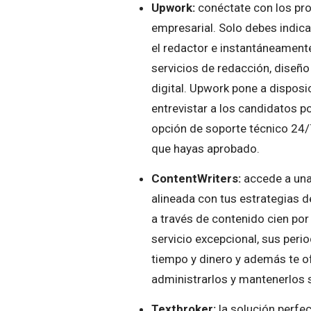
Upwork:
conéctate con los pr
empresarial. Solo debes indica
el redactor e instantáneament
servicios de redacción, diseño
digital. Upwork pone a
disposi
entrevistar a los candidatos p
opción de soporte técnico 24/7.
que hayas aprobado.
ContentWriters:
accede a una
alineada con tus estrategias 
a través de contenido cien por 
servicio excepcional, sus peri
tiempo y dinero y además te of
administrarlos y mantenerlos 
Textbroker:
la solución perfe