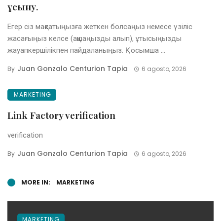
ұсыну.
Егер сіз мақсатыңызға жеткен болсаңыз немесе үзіліс
жасағыңыз келсе (ақшаңызды алып), ұтысыңызды
жауапкершілікпен пайдаланыңыз. Қосымша ...
Juan Gonzalo Centurion Tapia
By
6 agosto, 2026
MARKETING
Link Factory verification
verification
Juan Gonzalo Centurion Tapia
By
6 agosto, 2026
MORE IN:
MARKETING
MARKETING