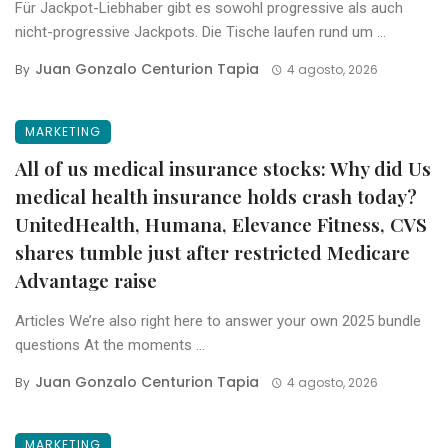
Für Jackpot-Liebhaber gibt es sowohl progressive als auch
nicht-progressive Jackpots. Die Tische laufen rund um ...
Juan Gonzalo Centurion Tapia
By
4 agosto, 2026
MARKETING
All of us medical insurance stocks: Why did Us
medical health insurance holds crash today?
UnitedHealth, Humana, Elevance Fitness, CVS
shares tumble just after restricted Medicare
Advantage raise
Articles We’re also right here to answer your own 2025 bundle
questions At the moments ...
Juan Gonzalo Centurion Tapia
By
4 agosto, 2026
MARKETING