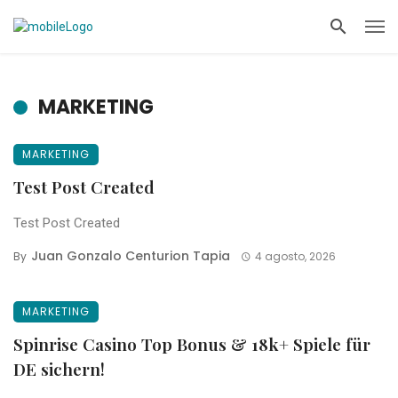
MARKETING
MARKETING
Test Post Created
Test Post Created
Juan Gonzalo Centurion Tapia
By
4 agosto, 2026
MARKETING
Spinrise Casino Top Bonus & 18k+ Spiele für
DE sichern!