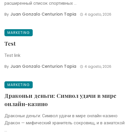
расширенный список спортивных ...
Juan Gonzalo Centurion Tapia
By
4 agosto, 2026
MARKETING
Test
Test link
Juan Gonzalo Centurion Tapia
By
4 agosto, 2026
MARKETING
Драконьи деньги: Символ удачи в мире
онлайн-казино
Драконьи деньги: Символ удачи в мире онлайн-казино
Дракон — мифический хранитель сокровищ, и в азиатской
...